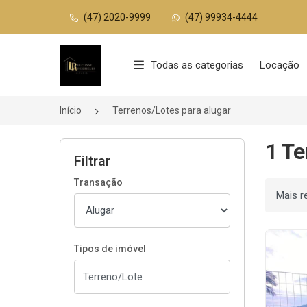
(47) 2020-9999
(47) 99934-4444
Página inicial
Todas as categorias
Locação
Início
Terrenos/Lotes para alugar
1 Te
Filtrar
Transação
Ordenar
Tipos de imóvel