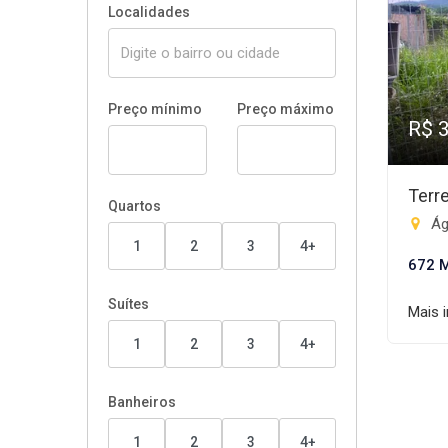
Localidades
Preço mínimo
Preço máximo
R$ 
Terr
Quartos
Ág
1
2
3
4+
672 
Suítes
Mais 
1
2
3
4+
Banheiros
1
2
3
4+