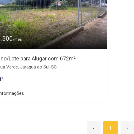
3.500
/mês
eno/Lote para Alugar com 672m²
ua Verde, Jaraguá do Sul-SC
M²
informações
‹
1
›