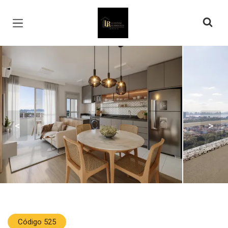
Página inicial
<
>
Código 525