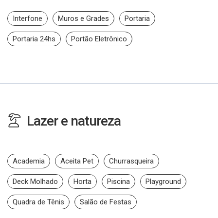
Interfone
Muros e Grades
Portaria
Portaria 24hs
Portão Eletrônico
Lazer e natureza
Academia
Aceita Pet
Churrasqueira
Deck Molhado
Horta
Piscina
Playground
Quadra de Tênis
Salão de Festas