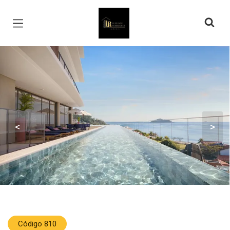
Página inicial
<
>
Código 810