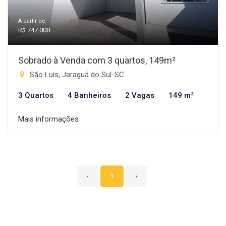
A partir de:
R$ 747.000
Sobrado à Venda com 3 quartos, 149m²
São Luís, Jaraguá do Sul-SC
3 Quartos
4 Banheiros
2 Vagas
149 m²
Mais informações
‹
1
›