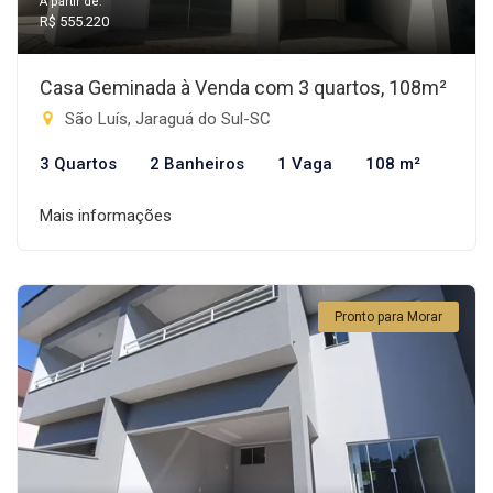
A partir de:
R$ 555.220
Casa Geminada à Venda com 3 quartos, 108m²
São Luís, Jaraguá do Sul-SC
3 Quartos
2 Banheiros
1 Vaga
108 m²
Mais informações
Pronto para Morar