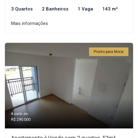
3 Quartos
2 Banheiros
1 Vaga
143 m²
Mais informações
Pronto para Morar
A partir de:
R$ 290.000
Apartamento à Venda com 2 quartos, 52m²