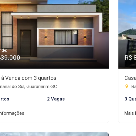
r de:
439.000
R$ 
 à Venda com 3 quartos
Casa
nanal do Sul, Guaramirim-SC
Ba
rtos
2 Vagas
3 Qu
informações
Mais 