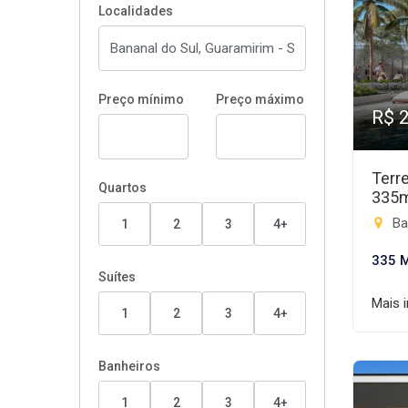
Localidades
Preço mínimo
Preço máximo
R$ 
Terr
Quartos
335
Ba
1
2
3
4+
335 
Suítes
Mais 
1
2
3
4+
Banheiros
1
2
3
4+