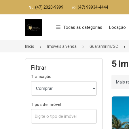
(47) 2020-9999
(47) 99934-4444
Página inicial
Todas as categorias
Locação
Início
Imóveis à venda
Guaramirim/SC
5 Im
Filtrar
Transação
Ordenar
Tipos de imóvel