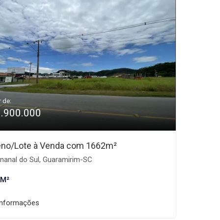
r de:
1.900.000
eno/Lote à Venda com 1662m²
nanal do Sul, Guaramirim-SC
 M²
informações