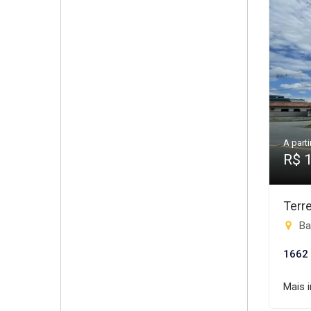
A parti
R$ 
Terr
Ba
1662
Mais 