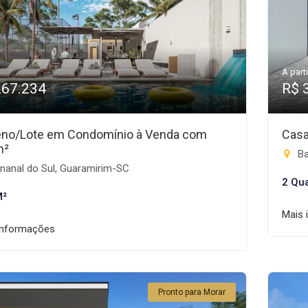
A parti
267.234
R$ 
eno/Lote em Condomínio à Venda com
Casa
m²
Ba
nanal do Sul, Guaramirim-SC
2 Qu
M²
Mais 
informações
Pronto para Morar