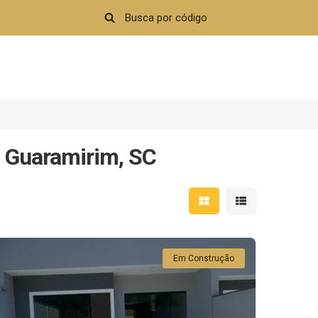
, Guaramirim, SC
Mostrar resultados em 
Mostrar resultad
Em Construção