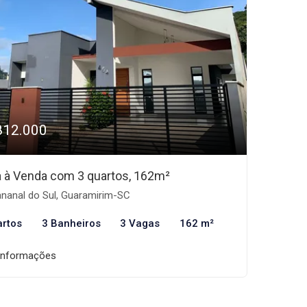
812.000
 à Venda com 3 quartos, 162m²
nanal do Sul, Guaramirim-SC
artos
3 Banheiros
3 Vagas
162 m²
informações