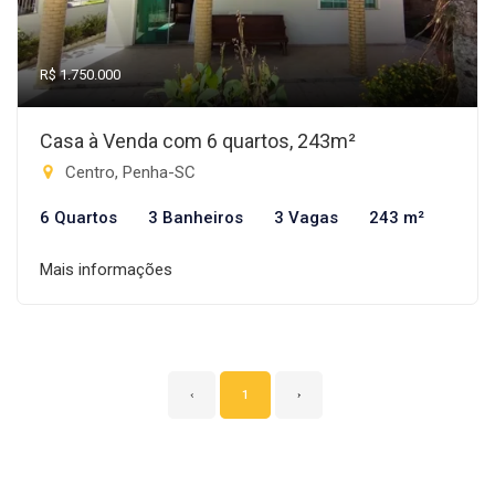
R$ 1.750.000
Casa à Venda com 6 quartos, 243m²
Centro, Penha-SC
6 Quartos
3 Banheiros
3 Vagas
243 m²
Mais informações
‹
1
›