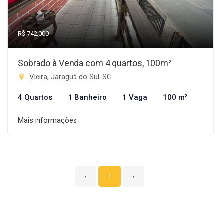
R$ 742.000
Sobrado à Venda com 4 quartos, 100m²
Vieira, Jaraguá do Sul-SC
4 Quartos
1 Banheiro
1 Vaga
100 m²
Mais informações
‹
1
›