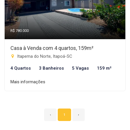
R$ 780.000
Casa à Venda com 4 quartos, 159m²
Itapema do Norte, Itapoá-SC
4 Quartos
3 Banheiros
5 Vagas
159 m²
Mais informações
‹
1
›