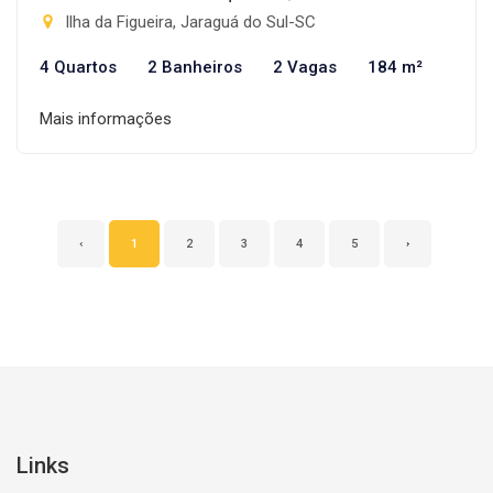
Ilha da Figueira, Jaraguá do Sul-SC
4 Quartos
2 Banheiros
2 Vagas
184 m²
Mais informações
‹
1
2
3
4
5
›
Links