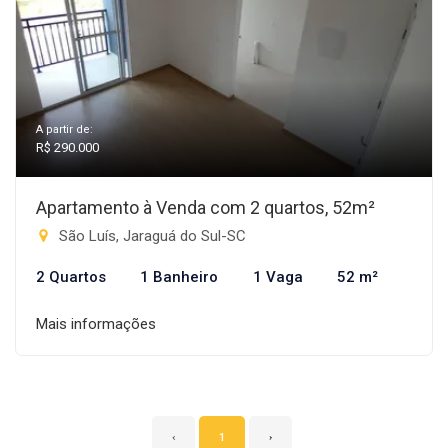
A partir de:
R$ 290.000
Apartamento à Venda com 2 quartos, 52m²
São Luís, Jaraguá do Sul-SC
2 Quartos
1 Banheiro
1 Vaga
52 m²
Mais informações
‹
1
›