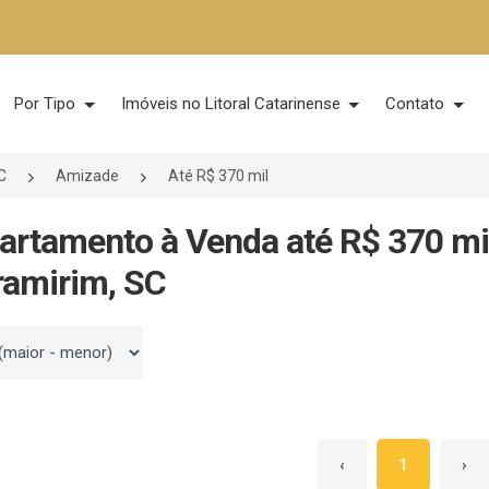
Por Tipo
Imóveis no Litoral Catarinense
Contato
C
Amizade
Até R$ 370 mil
artamento à Venda até R$ 370 mi
amirim, SC
 por
‹
1
›