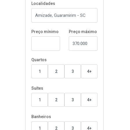
Localidades
Preço mínimo
Preço máximo
Quartos
1
2
3
4+
Suítes
1
2
3
4+
Banheiros
1
2
3
4+