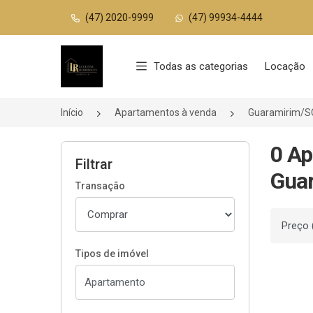
(47) 2020-9999
(47) 99934-4444
Página inicial
Todas as categorias
Locação
Início
Apartamentos à venda
Guaramirim/S
0 Ap
Filtrar
Guar
Transação
Ordenar
Tipos de imóvel