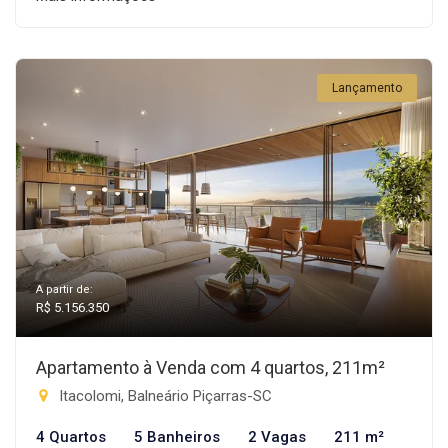
Lançamento
A partir de:
R$ 5.156.350
Apartamento à Venda com 4 quartos, 211m²
Itacolomi, Balneário Piçarras-SC
4 Quartos
5 Banheiros
2 Vagas
211 m²