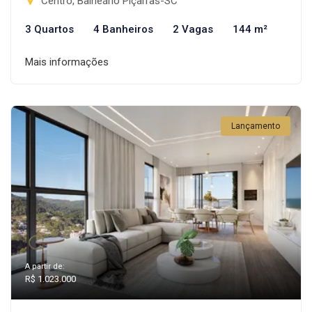
Centro, Balneário Piçarras-SC
3 Quartos
4 Banheiros
2 Vagas
144 m²
Mais informações
Lançamento
A partir de:
R$ 1.023.000