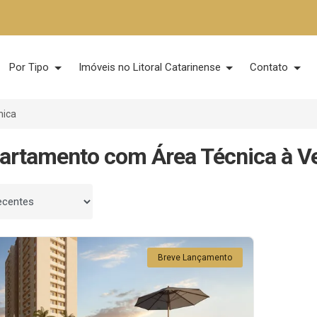
Por Tipo
Imóveis no Litoral Catarinense
Contato
nica
artamento com Área Técnica à V
 por
Breve Lançamento