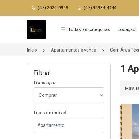
(47) 2020-9999
(47) 99934-4444
Página inicial
Todas as categorias
Locação
Início
Apartamentos à venda
Com Área Téc
1 Ap
Filtrar
Transação
Ordenar
Tipos de imóvel