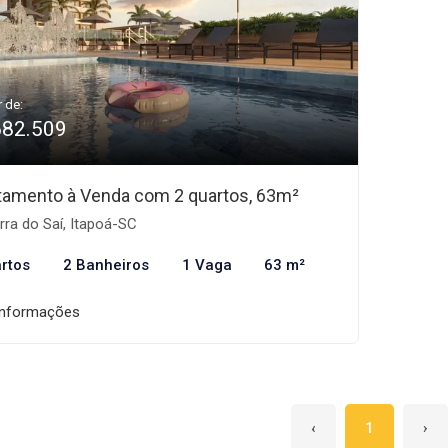
r de:
682.509
tamento à Venda com 2 quartos, 63m²
ra do Saí, Itapoá-SC
rtos
2 Banheiros
1 Vaga
63 m²
informações
‹
1
›