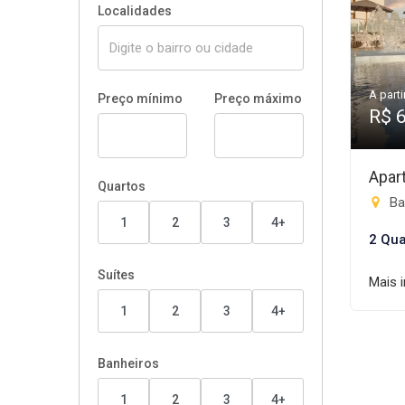
Localidades
A parti
Preço mínimo
Preço máximo
R$ 
Apar
Quartos
Bar
1
2
3
4+
2 Qua
Suítes
Mais 
1
2
3
4+
Banheiros
1
2
3
4+