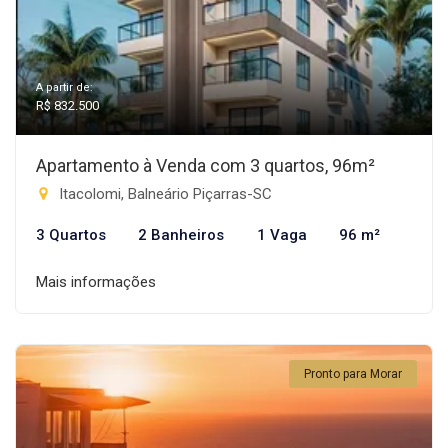
A partir de:
R$ 832.500
Apartamento à Venda com 3 quartos, 96m²
Itacolomi, Balneário Piçarras-SC
3 Quartos
2 Banheiros
1 Vaga
96 m²
Mais informações
Pronto para Morar