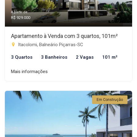
A partir de:
R$ 929.000
Apartamento à Venda com 3 quartos, 101m²
Itacolomi, Balneário Piçarras-SC
3 Quartos
3 Banheiros
2 Vagas
101 m²
Mais informações
Em Construção