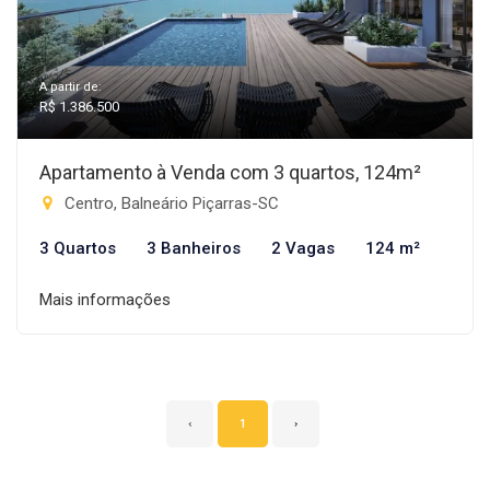
A partir de:
R$ 1.386.500
Apartamento à Venda com 3 quartos, 124m²
Centro, Balneário Piçarras-SC
3 Quartos
3 Banheiros
2 Vagas
124 m²
Mais informações
‹
1
›