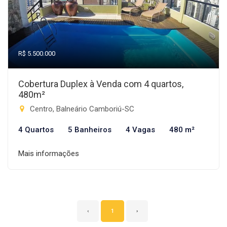
R$ 5.500.000
Cobertura Duplex à Venda com 4 quartos,
480m²
Centro, Balneário Camboriú-SC
4 Quartos
5 Banheiros
4 Vagas
480 m²
Mais informações
‹
1
›